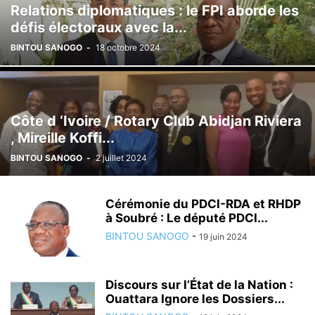
Relations diplomatiques : le FPI aborde les
défis électoraux avec la...
BINTOU SANOGO
-
18 octobre 2024
Côte d ‘Ivoire / Rotary Club Abidjan Riviera
, Mireille Koffi...
BINTOU SANOGO
-
2 juillet 2024
Cérémonie du PDCI-RDA et RHDP
à Soubré : Le député PDCI...
BINTOU SANOGO
-
19 juin 2024
Discours sur l’État de la Nation :
Ouattara Ignore les Dossiers...