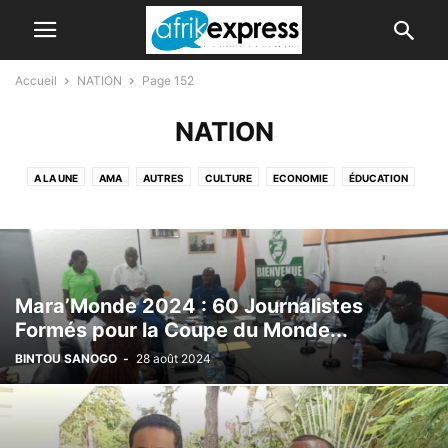
Accueil
NATION
Page 152
NATION
A LA UNE
AMA
AUTRES
CULTURE
ECONOMIE
ÉDUCATION
FAITS DIVERS
GRANDES DATES
INTER
NATION
NON CLASSÉ
PEOPLE
SOCIETE
SPORTS
Mara’Monde 2024 : 60 Journalistes
Formés pour la Coupe du Monde...
BINTOU SANOGO
-
28 août 2024