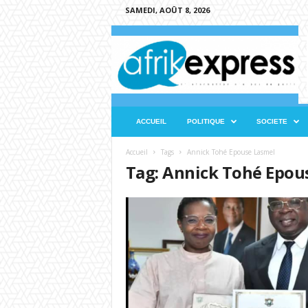
SAMEDI, AOÛT 8, 2026
A
f
r
i
k
e
x
ACCUEIL
POLITIQUE
SOCIETE
p
r
Accueil
Tags
Annick Tohé Epouse Lasmel
e
Tag: Annick Tohé Epou
s
s