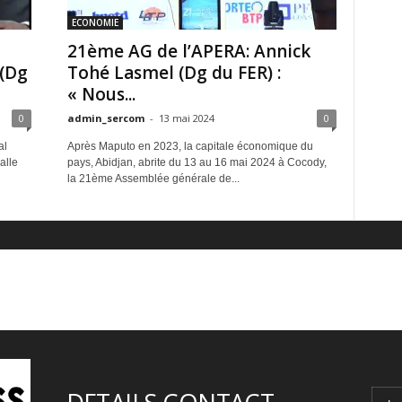
ECONOMIE
21ème AG de l’APERA: Annick
(Dg
Tohé Lasmel (Dg du FER) :
« Nous...
0
admin_sercom
-
13 mai 2024
0
al
Après Maputo en 2023, la capitale économique du
alle
pays, Abidjan, abrite du 13 au 16 mai 2024 à Cocody,
la 21ème Assemblée générale de...