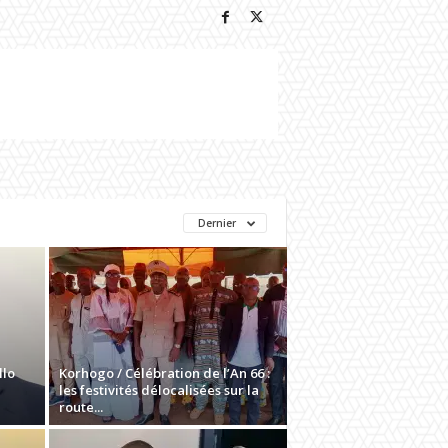
Dernier
llo
Korhogo / Célébration de l’An 66 :
les festivités délocalisées sur la
route...