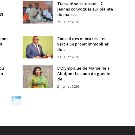
Tiassalé sous tension : 7
jeunes convoqués sur plainte
CI
du maire...
25 juillet 2026
son :
Conseil des ministres : feu
it
vert à un projet immobilier
du...
23 juillet 2026
ou
L’Olympique de Marseille à
un
Abidjan : Le coup de gueule
de...
21 juillet 2026