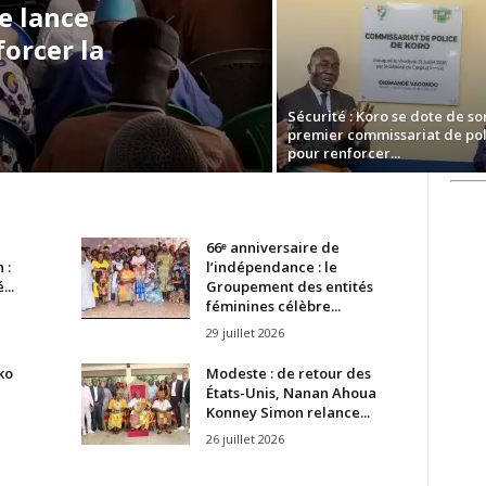
e lance
orcer la
Sécurité : Koro se dote de so
premier commissariat de pol
pour renforcer...
66ᵉ anniversaire de
 :
l’indépendance : le
..
Groupement des entités
féminines célèbre...
29 juillet 2026
ko
Modeste : de retour des
États-Unis, Nanan Ahoua
e
Konney Simon relance...
26 juillet 2026