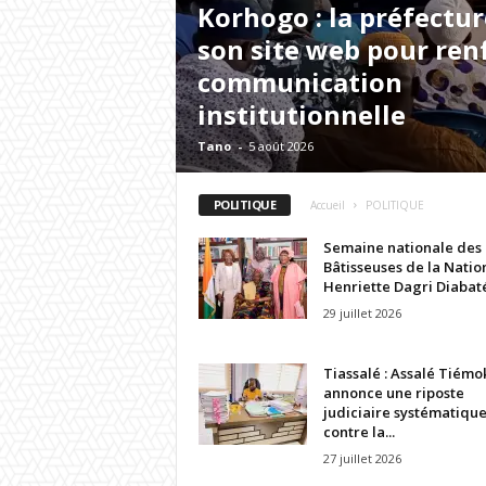
Korhogo : la préfectur
son site web pour renf
communication
institutionnelle
Tano
-
5 août 2026
POLITIQUE
Accueil
POLITIQUE
Semaine nationale des
Bâtisseuses de la Nation
Henriette Dagri Diabaté.
29 juillet 2026
Tiassalé : Assalé Tiémo
annonce une riposte
judiciaire systématiqu
contre la...
27 juillet 2026