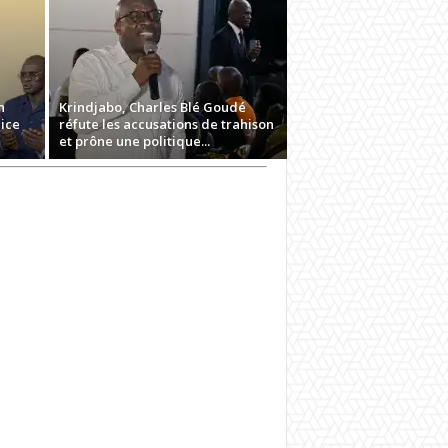
n
Krindjabo, Charles Blé Goudé
ice
réfute les accusations de trahison
et prône une politique...