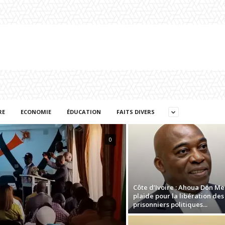
RE
ECONOMIE
ÉDUCATION
FAITS DIVERS
0
Côte d’Ivoire : Ahoua Don Me
plaide pour la libération des
prisonniers politiques...