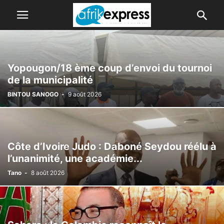
Yopougon/18 ème coup d’envoi du tournoi
de la municipalité
BINTOU SANOGO
-
9 août 2026
Côte d’Ivoire Judo : Daboné Seydou réélu à
l’unanimité, une académie...
Tano
-
8 août 2026