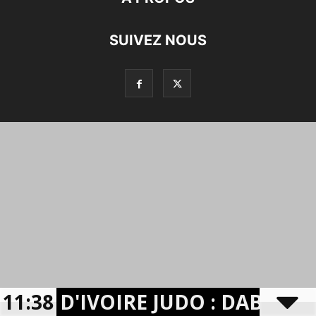
SUIVEZ NOUS
CÔTE D'IVOIRE JUDO : DABONÉ 
11:38