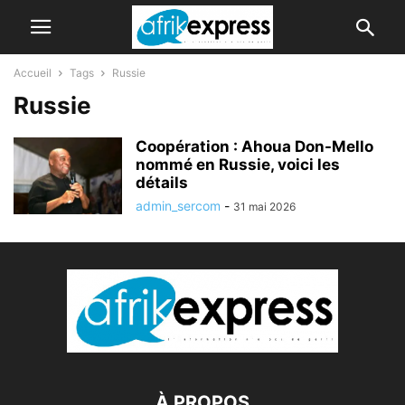
Accueil
Tags
Russie
Russie
Coopération : Ahoua Don-Mello
nommé en Russie, voici les
détails
admin_sercom
-
31 mai 2026
À PROPOS