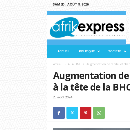
SAMEDI, AOÛT 8, 2026
A
f
r
i
k
e
x
ACCUEIL
POLITIQUE
SOCIETE
p
r
Accueil
A LA UNE
Augmentation de capital et chan
e
Augmentation de 
s
s
à la tête de la BH
23 août 2024