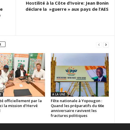
Hostilité à la Côte d’Ivoire: Jean Bonin
le
déclare la »guerre » aux pays de l’AES
e
R
E
A LA UNE
é officiellement par la
Fête nationale à Yopougon :
ici la mission d’Hervé
Quand les préparatifs du 66e
d
anniversaire ravivent les
fractures politiques