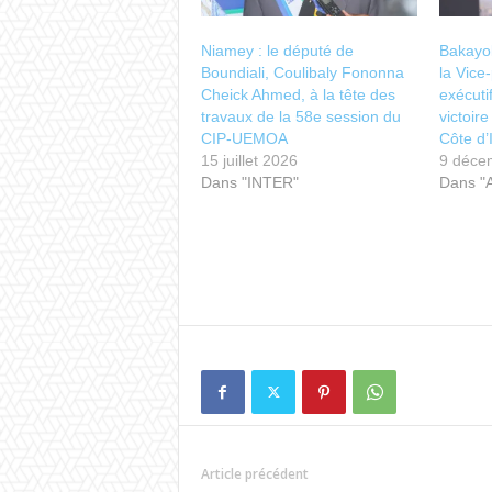
Niamey : le député de
Bakayo
Boundiali, Coulibaly Fononna
la Vice
Cheick Ahmed, à la tête des
exécuti
travaux de la 58e session du
victoir
CIP-UEMOA
Côte d’
15 juillet 2026
9 déce
Dans "INTER"
Dans "
Article précédent