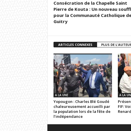
Consécration de la Chapelle Saint
Pierre de Kouta : Un nouveau souff
pour la Communauté Catholique d
Guitry
ARTICLES CONNEXES
PLUS DE L'AUTEU
A LA UNE
A LA UN
Yopougon : Charles Blé Goudé
Présent
chaleureusement accueilli par
FIF: Vo
la population lors de la fête de
Renar
l’indépendance