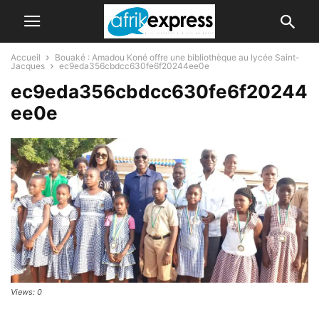
Accueil
Bouaké : Amadou Koné offre une bibliothèque au lycée Saint-
Jacques
ec9eda356cbdcc630fe6f20244ee0e
ec9eda356cbdcc630fe6f20244
ee0e
Views: 0