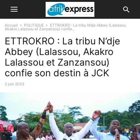
Accueil
POLITIQUE
ETTROKRO : La tribu N’dje Abbey (Lalassou,
Akakro Lalassou et Zanzansou) confie...
ETTROKRO : La tribu N’dje
Abbey (Lalassou, Akakro
Lalassou et Zanzansou)
confie son destin à JCK
2 juin 2023