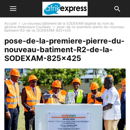
Accueil
Le nouveau bâtiment de la SODEXAM baptisé du nom du
général Abdoulaye Coulibaly
pose-de-la-premiere-pierre-du-nouveau-
batiment-R2-de-la-SODEXAM-825x425
pose-de-la-premiere-pierre-du-
nouveau-batiment-R2-de-la-
SODEXAM-825×425