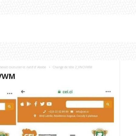
serait couturier et natif d’ Abobo
Change de tête 2_VNOVWM
OVWM