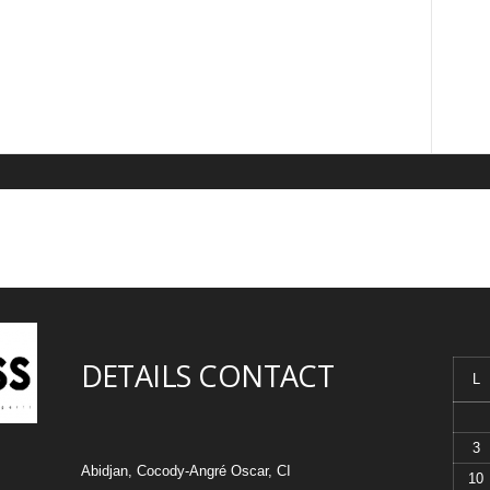
DETAILS CONTACT
L
3
Abidjan, Cocody-Angré Oscar, CI
10