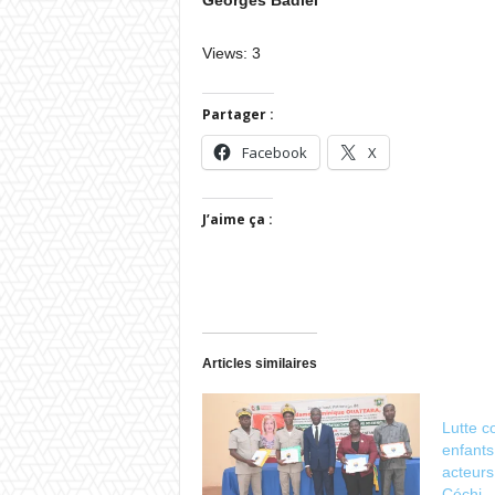
Georges Badiel
Views: 3
Partager :
Facebook
X
J’aime ça :
Articles similaires
Lutte co
enfants
acteurs
Céchi