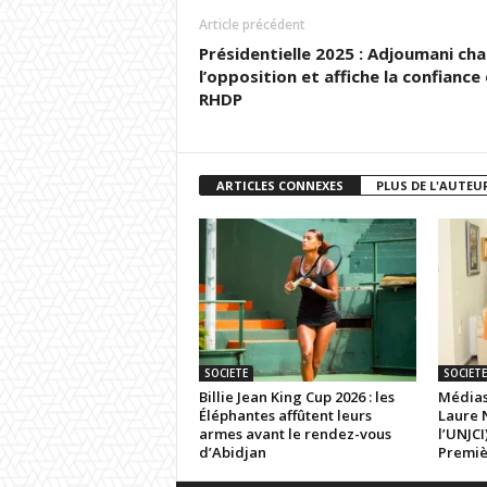
Article précédent
Présidentielle 2025 : Adjoumani ch
l’opposition et affiche la confiance
RHDP
ARTICLES CONNEXES
PLUS DE L'AUTEU
SOCIETE
SOCIETE
Billie Jean King Cup 2026 : les
Médias
Éléphantes affûtent leurs
Laure 
armes avant le rendez-vous
l’UNJCI
d’Abidjan
Premi