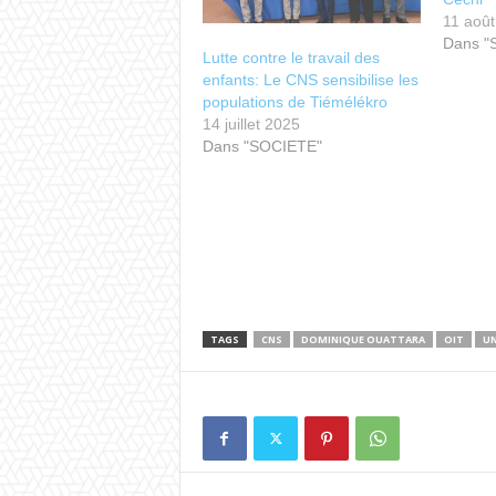
11 aoû
Dans "
Lutte contre le travail des
enfants: Le CNS sensibilise les
populations de Tiémélékro
14 juillet 2025
Dans "SOCIETE"
TAGS
CNS
DOMINIQUE OUATTARA
OIT
UN