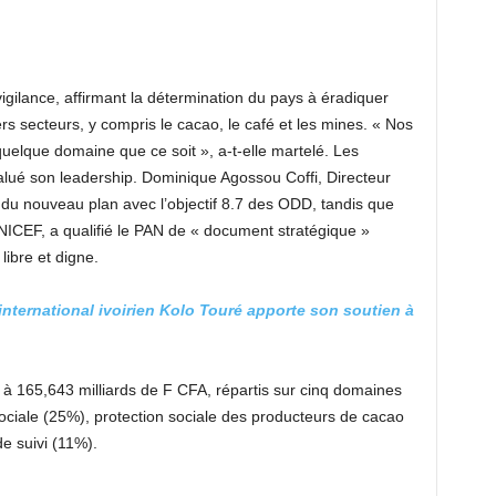
gilance, affirmant la détermination du pays à éradiquer
ers secteurs, y compris le cacao, le café et les mines. « Nos
quelque domaine que ce soit », a-t-elle martelé. Les
salué son leadership. Dominique Agossou Coffi, Directeur
e du nouveau plan avec l’objectif 8.7 des ODD, tandis que
NICEF, a qualifié le PAN de « document stratégique »
libre et digne.
nternational ivoirien Kolo Touré apporte son soutien à
à 165,643 milliards de F CFA, répartis sur cinq domaines
é sociale (25%), protection sociale des producteurs de cacao
e suivi (11%).