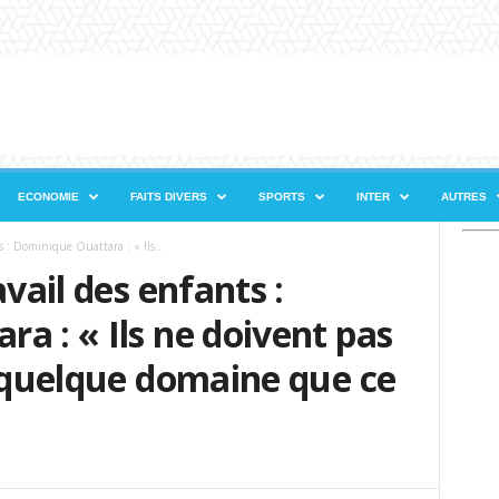
ECONOMIE
FAITS DIVERS
SPORTS
INTER
AUTRES
s : Dominique Ouattara : « Ils...
avail des enfants :
a : « Ils ne doivent pas
s quelque domaine que ce