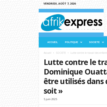
VENDREDI, AOÛT 7, 2026
A
f
r
i
k
e
x
ACCUEIL
POLITIQUE
SOCIETE
p
r
Accueil
SOCIETE
Lutte contre le travail des enfant
e
Lutte contre le tr
s
s
Dominique Ouattar
être utilisés dan
soit »
5 juin 2025