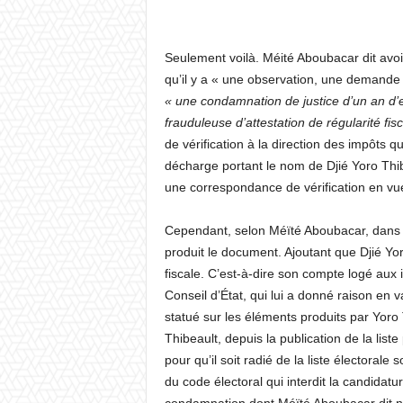
Seulement voilà. Méité Aboubacar dit avoir r
qu’il y a « une observation, une demande 
« une condamnation de justice d’un an d
frauduleuse d’attestation de régularité fis
de vérification à la direction des impôts q
décharge portant le nom de Djié Yoro Thib
une correspondance de vérification en vue
Cependant, selon Méïté Aboubacar, dans sa
produit le document. Ajoutant que Djié Yor
fiscale. C’est-à-dire son compte logé aux 
Conseil d’État, qui lui a donné raison en
statué sur les éléments produits par Yoro 
Thibeault, depuis la publication de la lis
pour qu’il soit radié de la liste électorale
du code électoral qui interdit la candidatu