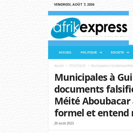
VENDREDI, AOÛT 7, 2026
A
f
r
i
k
e
x
ACCUEIL
POLITIQUE
SOCIETE
p
r
Accueil
POLITIQUE
Municipales à Guibéroua/Affaire
e
Municipales à Gu
s
s
documents falsifié
Méité Aboubacar 
formel et entend 
20 août 2023