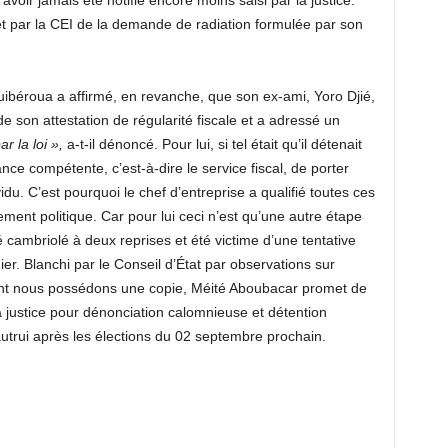
oir jamais été notifié encore moins saisi par la justice.
jet par la CEI de la demande de radiation formulée par son
ibéroua a affirmé, en revanche, que son ex-ami, Yoro Djié,
 son attestation de régularité fiscale et a adressé un
r la loi »,
a-t-il dénoncé. Pour lui, si tel était qu’il détenait
tance compétente, c’est-à-dire le service fiscal, de porter
du. C’est pourquoi le chef d’entreprise a qualifié toutes ces
ent politique. Car pour lui ceci n’est qu’une autre étape
 cambriolé à deux reprises et été victime d’une tentative
ier. Blanchi par le Conseil d’État par observations sur
dont nous possédons une copie, Méité Aboubacar promet de
a justice pour dénonciation calomnieuse et détention
trui après les élections du 02 septembre prochain.