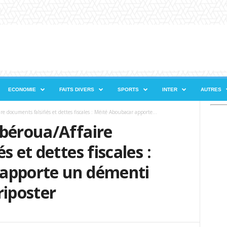
ECONOMIE
FAITS DIVERS
SPORTS
INTER
AUTRES
 documents falsifiés et dettes fiscales : Méité Aboubacar apporte...
ibéroua/Affaire
s et dettes fiscales :
apporte un démenti
riposter