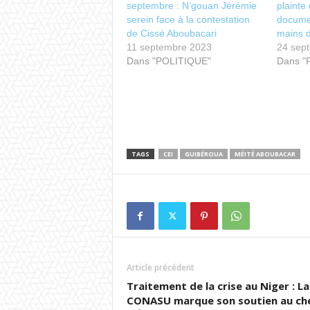
septembre : N’gouan Jérémie
plainte
serein face à la contestation
documen
de Cissé Aboubacari
mains d
11 septembre 2023
24 sep
Dans "POLITIQUE"
Dans "
TAGS
CEI
GUIBÉROUA
MÉITÉ ABOUBACAR
Article précédent
Traitement de la crise au Niger : La
CONASU marque son soutien au ch