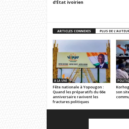
d’État ivoirien
ARTICLES CONNEXES
PLUS DE L'AUTEU
A LA UNE
POLITI
Fête nationale à Yopougon :
Korhogo
Quand les préparatifs du 66e
son sit
anniversaire ravivent les
commun
fractures politiques