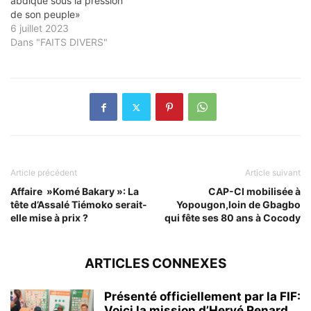
abdiqué sous la pression
de son peuple»
6 juillet 2023
Dans "FAITS DIVERS"
Article précédent
Article suivant
Affaire »Komé Bakary »: La
CAP-CI mobilisée à
tête d’Assalé Tiémoko serait-
Yopougon,loin de Gbagbo
elle mise à prix ?
qui fête ses 80 ans à Cocody
ARTICLES CONNEXES
Présenté officiellement par la FIF:
Voici la mission d’Hervé Renard