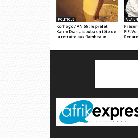
POLITIQUE
A LA UN
Korhogo / AN 66 : le préfet
Présent
Karim Diarrassouba en tête de
FIF: Vo
la retraite aux flambeaux
Renar