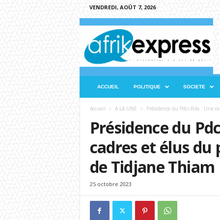
VENDREDI, AOÛT 7, 2026
A
f
r
i
k
e
x
ACCUEIL
POLITIQUE
SOCIETE
p
r
Accueil
A LA UNE
Présidence du Pdci-Rda : Une cen
e
Présidence du Pdc
s
s
cadres et élus du 
de Tidjane Thiam
25 octobre 2023