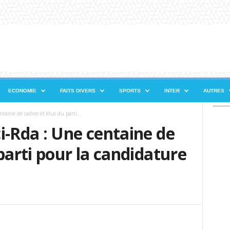
ECONOMIE
FAITS DIVERS
SPORTS
INTER
AUTRES
taine de cadres et élus du parti...
i-Rda : Une centaine de
parti pour la candidature