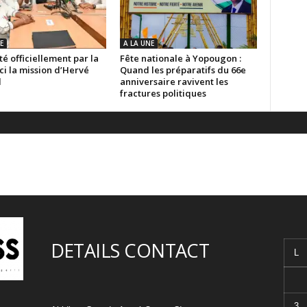
E
A LA UNE
é officiellement par la
Fête nationale à Yopougon :
ici la mission d’Hervé
Quand les préparatifs du 66e
d
anniversaire ravivent les
fractures politiques
DETAILS CONTACT
L
3