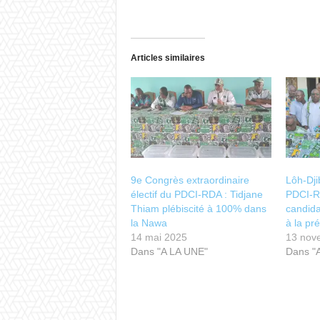
Articles similaires
9e Congrès extraordinaire
Lôh-Dji
électif du PDCI-RDA : Tidjane
PDCI-R
Thiam plébiscité à 100% dans
candida
la Nawa
à la pr
14 mai 2025
13 nov
Dans "A LA UNE"
Dans "