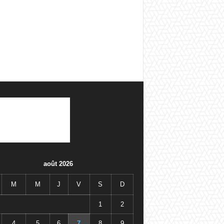
août 2026
M
M
J
V
S
D
1
2
4
5
6
7
8
9