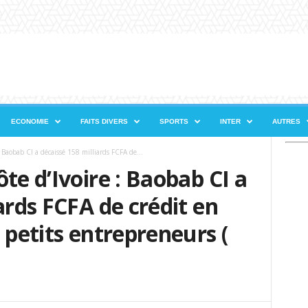
ECONOMIE
FAITS DIVERS
SPORTS
INTER
AUTRES
: Baobab CI a décaissé 158 milliards FCFA de...
te d’Ivoire : Baobab CI a
ards FCFA de crédit en
 petits entrepreneurs (