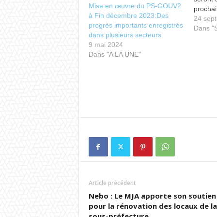
Mise en œuvre du PS-GOUV2
prochai
à Fin décembre 2023:Des
Nations
24 sep
progrès importants enregistrés
décemb
Dans 
dans plusieurs secteurs
2026 au
9 mai 2024
premièr
Dans "A LA UNE"
la comp
somme 
Article précédent
Nebo : Le MJA apporte son soutien
pour la rénovation des locaux de la
sous-préfecture