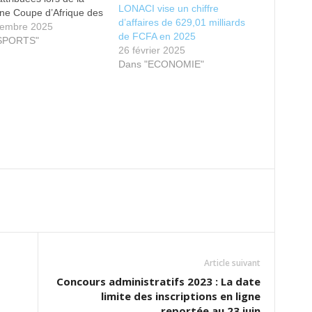
LONACI vise un chiffre
ne Coupe d’Afrique des
d’affaires de 629,01 milliards
 (CAN), prévue du 21
tembre 2025
de FCFA en 2025
re 2025 au 18 janvier
"SPORTS"
26 février 2025
 Maroc. Pour la
Dans "ECONOMIE"
e fois, le vainqueur de
étition empochera la
record de 7 millions…
Article suivant
Concours administratifs 2023 : La date
limite des inscriptions en ligne
reportée au 23 juin