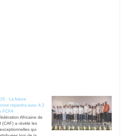
5 : La future
nne repartira avec 4,2
ds FCFA
édération Africaine de
l (CAF) a révélé les
exceptionnelles qui
attribuées lors de la