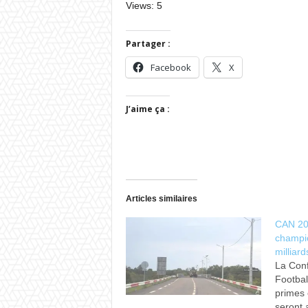
Views: 5
Partager :
Facebook
X
J’aime ça :
Articles similaires
CAN 202
champio
milliar
La Conf
Footbal
primes 
seront 