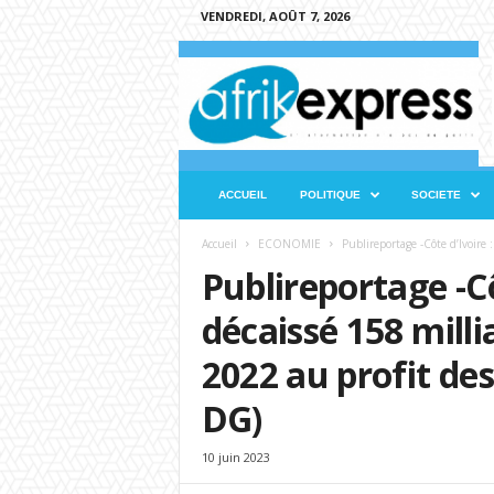
VENDREDI, AOÛT 7, 2026
A
f
r
i
k
e
x
ACCUEIL
POLITIQUE
SOCIETE
p
r
Accueil
ECONOMIE
Publireportage -Côte d’Ivoire 
e
Publireportage -Cô
s
s
décaissé 158 milli
2022 au profit des
DG)
10 juin 2023