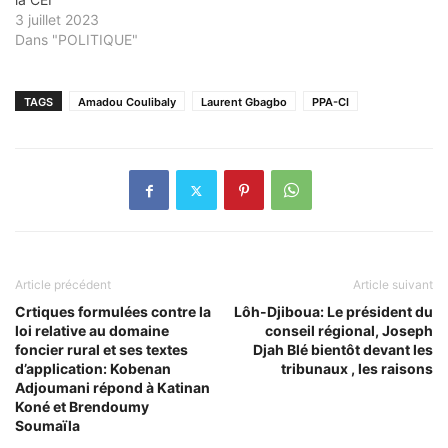
3 juillet 2023
Dans "POLITIQUE"
TAGS
Amadou Coulibaly
Laurent Gbagbo
PPA-CI
Article précédent
Article suivant
Crtiques formulées contre la
Lôh-Djiboua: Le président du
loi relative au domaine
conseil régional, Joseph
foncier rural et ses textes
Djah Blé bientôt devant les
d’application: Kobenan
tribunaux , les raisons
Adjoumani répond à Katinan
Koné et Brendoumy
Soumaïla