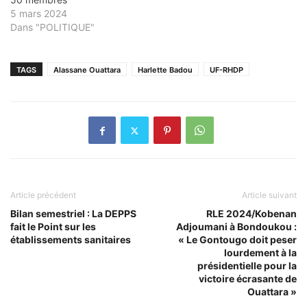
5 mars 2024
Dans "POLITIQUE"
TAGS
Alassane Ouattara
Harlette Badou
UF-RHDP
Article précédent
Article suivant
Bilan semestriel : La DEPPS
RLE 2024/Kobenan
fait le Point sur les
Adjoumani à Bondoukou :
établissements sanitaires
« Le Gontougo doit peser
lourdement à la
présidentielle pour la
victoire écrasante de
Ouattara »