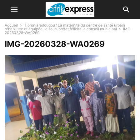
Accueil
Tioroniaradougou : La maternité du centre de santé urbain
réhabilitée et équipée, le sous-préfet félicite le conseil municipal
IMG-
20260328-WA0269
IMG-20260328-WA0269