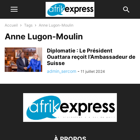
Accueil
Tags
Anne Lugon-Moulin
Anne Lugon-Moulin
Diplomatie : Le Président
Ouattara reçoit l’Ambassadeur de
Suisse
admin_sercom
-
11 juillet 2024
À PROPOS