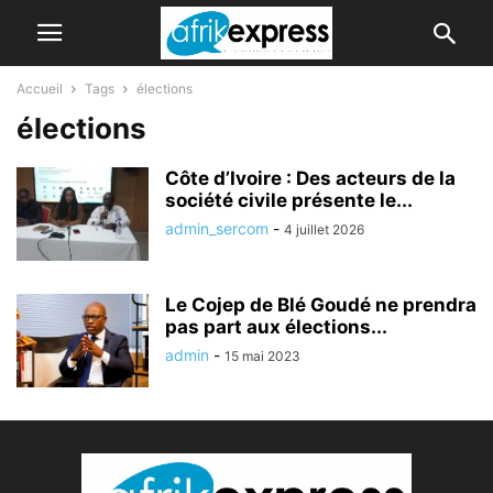
Accueil
Tags
élections
élections
Côte d’Ivoire : Des acteurs de la
société civile présente le...
admin_sercom
-
4 juillet 2026
Le Cojep de Blé Goudé ne prendra
pas part aux élections...
admin
-
15 mai 2023