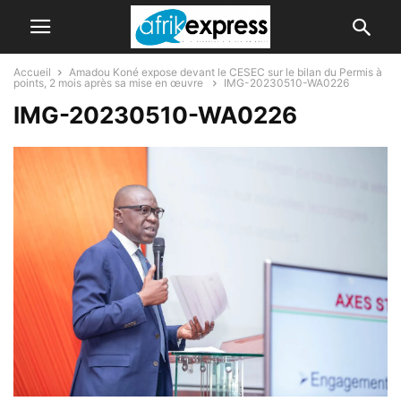
Accueil
Amadou Koné expose devant le CESEC sur le bilan du Permis à
points, 2 mois après sa mise en œuvre
IMG-20230510-WA0226
IMG-20230510-WA0226