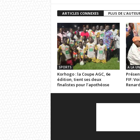
ARTICLES CONNEXES
PLUS DE L'AUTEU
SPORTS
A LA UN
Korhogo : la Coupe AGC, 6e
Présent
édition, tient ses deux
FIF: Vo
finalistes pour l’apothéose
Renar