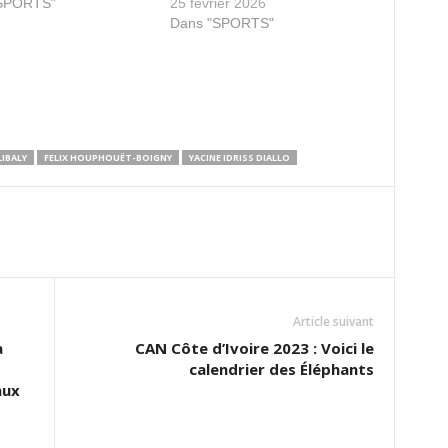
"SPORTS"
25 février 2026
Dans "SPORTS"
IBALY
FELIX HOUPHOUËT-BOIGNY
YACINE IDRISS DIALLO
Article suivant
a
CAN Côte d’Ivoire 2023 : Voici le
calendrier des Éléphants
aux