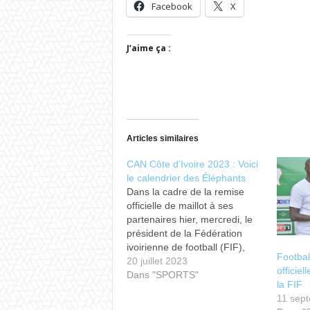
Facebook
X
J’aime ça :
Articles similaires
CAN Côte d’Ivoire 2023 : Voici
le calendrier des Éléphants
Dans la cadre de la remise
officielle de maillot à ses
partenaires hier, mercredi, le
président de la Fédération
ivoirienne de football (FIF),
Footbal
Yacine Idriss Diallo, a dévoilé
20 juillet 2023
officie
le calendrier du ‘’Onze
Dans "SPORTS"
la FIF
national’’. Cela, en prévision
11 sep
de la fête africaine de football