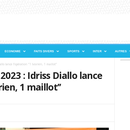
ECONOMIE
FAITS DIVERS
SPORTS
INTER
AUTRES
lo lance l’opération ‘’1 Ivoirien, 1 maillot’’
2023 : Idriss Diallo lance
rien, 1 maillot’’