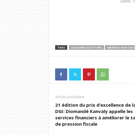
Dans 
en Côte d’Ivoire, du 13 janvier
au 11…
TAGS
ALASSANE OUATTARA
AMADOU GON COUL
Article précédent
21 édition du prix d’excellence de l
DGI: Diomandé Kanvaly appelle les
services financiers à améliorer le t
de pression fiscale