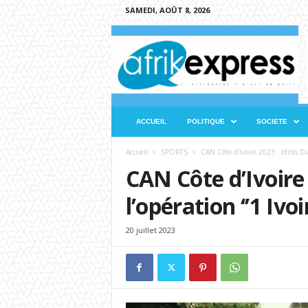
SAMEDI, AOÛT 8, 2026
A
f
r
i
k
e
x
ACCUEIL
POLITIQUE
SOCIETE
p
r
Accueil
SPORTS
CAN Côte d’Ivoire 2023 : Idriss Dial
e
CAN Côte d’Ivoire 
s
s
l’opération ‘’1 Ivoi
20 juillet 2023