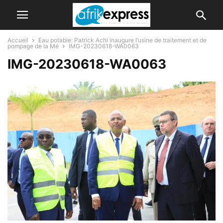
Accueil
Eau potable: Patrick Achi inaugure l’usine de traitement et de
pompage de la Mé
IMG-20230618-WA0063
IMG-20230618-WA0063