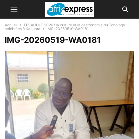
Accueil
FESACULT 2026 : la culture et la gastronomie du Tchologo
célébrées à Kaouara
IMG-20260519-WA0181
IMG-20260519-WA0181