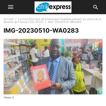
Accueil
Le livre Discours de Dominique Ouattara présent au stand de la
librairie de France ( Sila 2023)
IMG-20230510-WA0283
IMG-20230510-WA0283
Views: 0