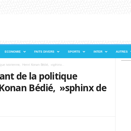
ECONOMIE
FAITS DIVERS
SPORTS
INTER
AUTRES
tique ivoirienne, Henri Konan Bédié, »sphinx...
nt de la politique
 Konan Bédié, »sphinx de