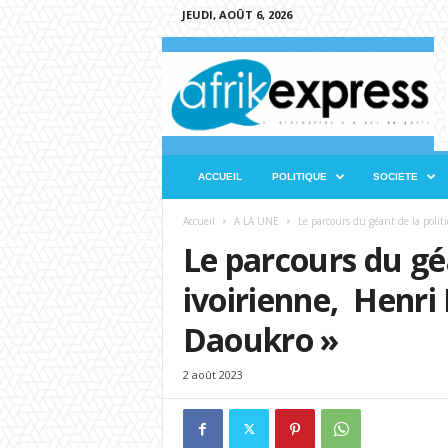
JEUDI, AOÛT 6, 2026
A
f
r
i
k
e
x
ACCUEIL
POLITIQUE
SOCIETE
p
r
Accueil
A LA UNE
Le parcours du géant de la poli
e
Le parcours du géa
s
s
ivoirienne, Henri
Daoukro »
2 août 2023