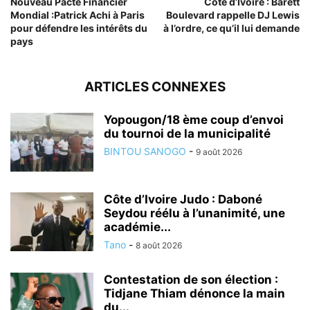
Nouveau Pacte Financier
Côte d’Ivoire : Barett
Mondial :Patrick Achi à Paris
Boulevard rappelle DJ Lewis
pour défendre les intérêts du
à l’ordre, ce qu’il lui demande
pays
ARTICLES CONNEXES
Yopougon/18 ème coup d’envoi
du tournoi de la municipalité
BINTOU SANOGO
-
9 août 2026
Côte d’Ivoire Judo : Daboné
Seydou réélu à l’unanimité, une
académie...
Tano
-
8 août 2026
Contestation de son élection :
Tidjane Thiam dénonce la main
du...