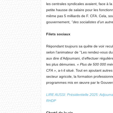
les centrales syndicales avaient, face à la
petite hausse de salaire pour les fonction
même pas 5 milliards de F. CFA. Cela, so
gouvernement,
‘’des socialistes d’un autre
Filets sociaux
Répondant toujours sa quête de voir recul
selon l’animateur de ‘’Les rendez-vous d
aux dire d’Adjoumani, d’effectuer réguliè
les plus démunies.
« Plus de 500 000 mén
CFA »
, a-t-il situé. Tout en ajoutant autre
secteur agricole, la formation professionnel
programmes mis en œuvre par le Gouverne
LIRE AUSSI: Présidentielle 2025: Adjouman
RHDP
Cherté de la vie