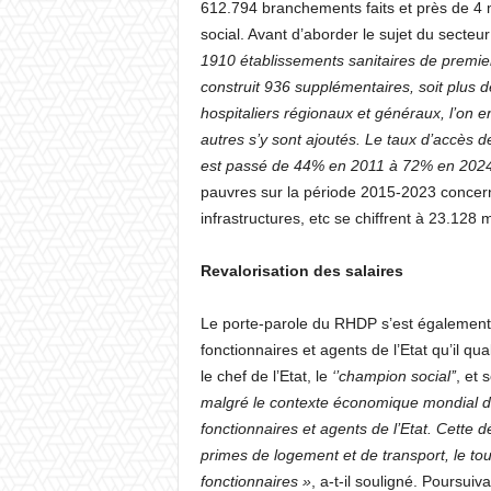
612.794 branchements faits et près de 4 m
social. Avant d’aborder le sujet du secteur
1910 établissements sanitaires de premier
construit 936 supplémentaires, soit plus 
hospitaliers régionaux et généraux, l’on 
autres s’y sont ajoutés. Le taux d’accès 
est passé de 44% en 2011 à 72% en 202
pauvres sur la période 2015-2023 concerna
infrastructures, etc se chiffrent à 23.128 m
Revalorisation des salaires
Le porte-parole du RHDP s’est également 
fonctionnaires et agents de l’Etat qu’il q
le chef de l’Etat, le
‘’champion social’’
, et
malgré le contexte économique mondial dif
fonctionnaires et agents de l’Etat. Cette 
primes de logement et de transport, le tou
fonctionnaires »
, a-t-il souligné. Poursui