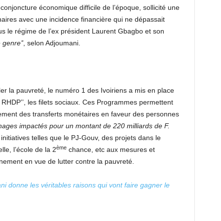
 conjoncture économique difficile de l’époque, sollicité une
naires avec une incidence financière qui ne dépassait
us le régime de l’ex président Laurent Gbagbo et son
 genre’’
, selon Adjoumani.
er la pauvreté, le numéro 1 des Ivoiriens a mis en place
u RHDP’’, les filets sociaux. Ces Programmes permettent
rement des transferts monétaires en faveur des personnes
ages impactés pour un montant de 220 milliards de F.
s initiatives telles que le PJ-Gouv, des projets dans le
ème
le, l’école de la 2
chance, etc aux mesures et
ment en vue de lutter contre la pauvreté.
i donne les véritables raisons qui vont faire gagner le