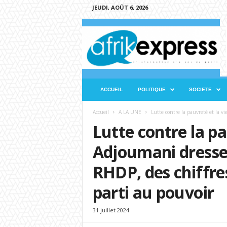
JEUDI, AOÛT 6, 2026
A
f
r
i
k
e
x
ACCUEIL
POLITIQUE
SOCIETE
p
r
Accueil
A LA UNE
Lutte contre la pauvreté et la vi
e
Lutte contre la pa
s
s
Adjoumani dresse 
RHDP, des chiffres
parti au pouvoir
31 juillet 2024