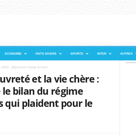
ECONOMIE
FAITS DIVERS
SPORTS
INTER
AUTRES
e chère : Adjoumani dresse le bilan...
uvreté et la vie chère :
le bilan du régime
 qui plaident pour le