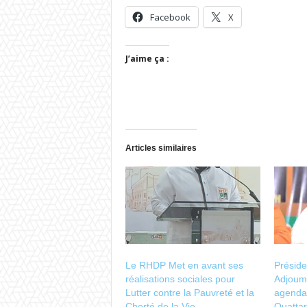
Facebook
X
J’aime ça :
Articles similaires
Le RHDP Met en avant ses
Préside
réalisations sociales pour
Adjouma
Lutter contre la Pauvreté et la
agenda 
Cherté de la Vie
Ouattar