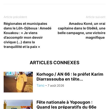
Article précédent
Article suivant
Régionales et municipales
Amadou Koné, un vrai
dans le Lôh-Djiboua : Amedé
capitaine dans le Gbêkê, une
Kouakou : « Je viens
belle campagne, une victoire
d’accomplir mon devoir
magnifique
civique (…) dans la
tranquillité et la paix »
ARTICLES CONNEXES
Korhogo / AN 66 : le préfet Karim
Diarrassouba en tête...
Tano
-
7 août 2026
Fête nationale à Yopougon :
Quand les préparatifs du 66e