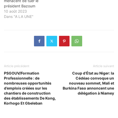
menacent de tuer le
président Bazoum
10 août 2023
Dans "A LA UNE"
Article précédent
Article suivant
PSGOUV/Formation
Coup d’État au Niger: la
Professionnelle : de
Cédéao convoque un
nombreuses opportunités
nouveau sommet, Mali et
d’emplois créées sur les
Burkina Faso annoncent une
chantiers de construction
délégation à Niamey
des établissements De Kong,
Korhogo Et Gbeleban