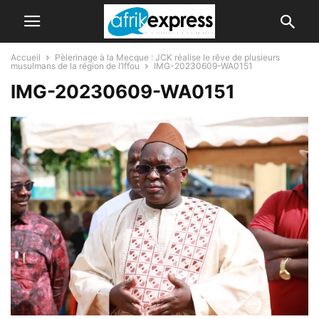
Accueil
Pèlerinage à la Mecque : JCK réalise le rêve de plusieurs
musulmans de la région de l’Iffou
IMG-20230609-WA0151
IMG-20230609-WA0151