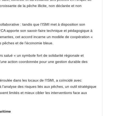
roissante de la pêche illicite, non déclarée et non
laborative : tandis que l’ISMI met à disposition son
’EFCA apporte son savoir-faire technique et pédagogique à
 prenantes, cet accord incarne un modèle de coopération «
 pêches et de l’économie bleue.
s salué « un symbole fort de solidarité régionale et
 d’une action coordonnée pour une gestion durable des
roulée dans les locaux de l’ISMI, a coïncidé avec
à l’analyse des risques liés aux pêches, un outil stratégique
ent limités et mieux cibler les interventions face aux
aritime