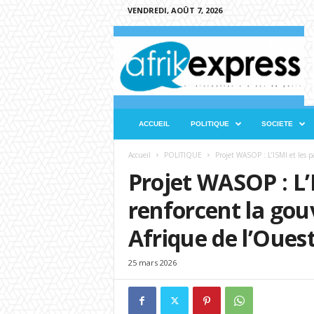
VENDREDI, AOÛT 7, 2026
A
f
r
i
k
e
x
ACCUEIL
POLITIQUE
SOCIETE
p
r
Accueil
POLITIQUE
Projet WASOP : L’ISMI et les p
e
Projet WASOP : L’
s
s
renforcent la gou
Afrique de l’Oues
25 mars 2026