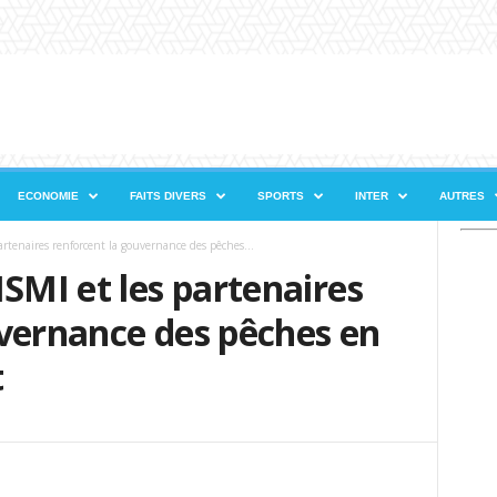
ECONOMIE
FAITS DIVERS
SPORTS
INTER
AUTRES
artenaires renforcent la gouvernance des pêches...
ISMI et les partenaires
vernance des pêches en
t