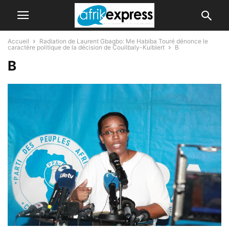
Accueil
Radiation de Laurent Gbagbo: Me Habiba Touré dénonce le
caractère politique de la décision de Coulibaly-Kuibiert
B
B