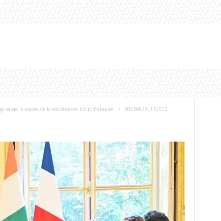
 salue le succès de la coopération ivoiro-francaise
20230610_110906