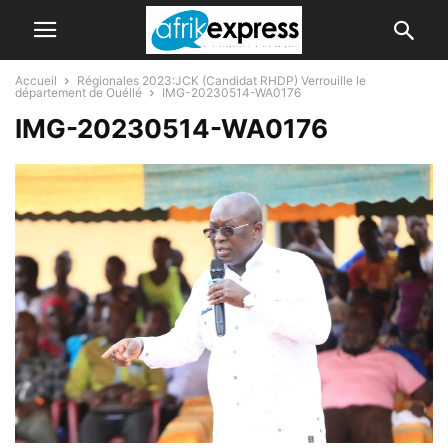
Accueil
Régionales 2023:JCK (Candidat RHDP) Verrouille le
département de Ouéllé
IMG-20230514-WA0176
IMG-20230514-WA0176