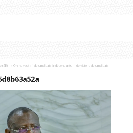
o (SE) : « On ne veut ni de candidats indépendants ni de victoire de candidats
5d8b63a52a