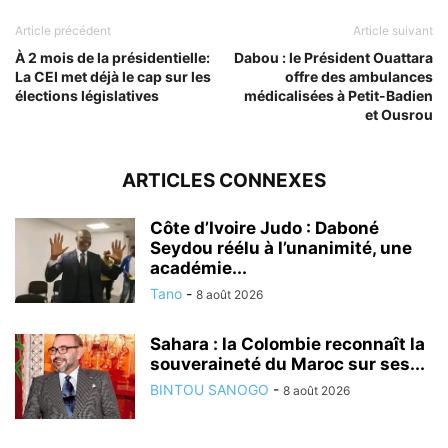
Article précédent
Article suivant
À 2 mois de la présidentielle:
Dabou : le Président Ouattara
La CEI met déjà le cap sur les
offre des ambulances
élections législatives
médicalisées à Petit-Badien
et Ousrou
ARTICLES CONNEXES
Côte d’Ivoire Judo : Daboné
Seydou réélu à l’unanimité, une
académie...
Tano
-
8 août 2026
Sahara : la Colombie reconnaît la
souveraineté du Maroc sur ses...
BINTOU SANOGO
-
8 août 2026