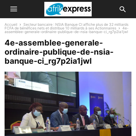
Accueil
Secteur bancaire : NSIA Banque CI affiche plus de 32 milliards
FCFA de bénéfices nets et distribue 10 milliards à ses Actionnaires
4e-
assemblee-generale-ordinaire-publique-de-nsia-banque-ci_rg7p2ia1jwl
4e-assemblee-generale-
ordinaire-publique-de-nsia-
banque-ci_rg7p2ia1jwl