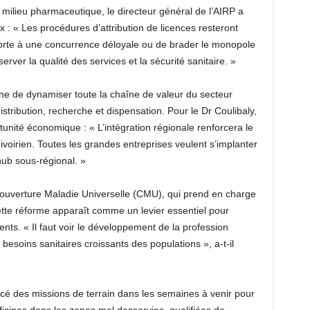
milieu pharmaceutique, le directeur général de l’AIRP a
x : « Les procédures d’attribution de licences resteront
la porte à une concurrence déloyale ou de brader le monopole
rver la qualité des services et la sécurité sanitaire. »
nne de dynamiser toute la chaîne de valeur du secteur
stribution, recherche et dispensation. Pour le Dr Coulibaly,
tunité économique : « L’intégration régionale renforcera le
oirien. Toutes les grandes entreprises veulent s’implanter
hub sous-régional. »
ouverture Maladie Universelle (CMU), qui prend en charge
te réforme apparaît comme un levier essentiel pour
s. « Il faut voir le développement de la profession
oins sanitaires croissants des populations », a-t-il
cé des missions de terrain dans les semaines à venir pour