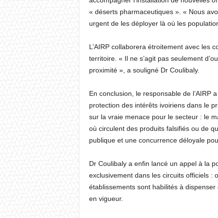
accompagner l’installation de nouvelles of
« déserts pharmaceutiques ». « Nous avons
urgent de les déployer là où les population
L’AIRP collaborera étroitement avec les col
territoire. « Il ne s’agit pas seulement d’
proximité », a souligné Dr Coulibaly.
En conclusion, le responsable de l’AIRP a r
protection des intérêts ivoiriens dans le p
sur la vraie menace pour le secteur : le m
où circulent des produits falsifiés ou de 
publique et une concurrence déloyale pou
Dr Coulibaly a enfin lancé un appel à la p
exclusivement dans les circuits officiels :
établissements sont habilités à dispense
en vigueur.