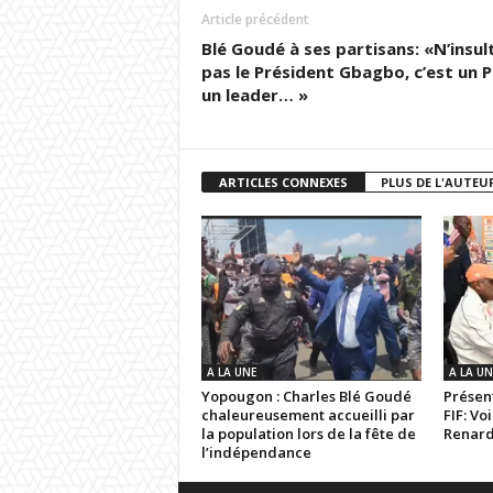
Article précédent
Blé Goudé à ses partisans: «N’insul
pas le Président Gbagbo, c’est un 
un leader… »
ARTICLES CONNEXES
PLUS DE L'AUTEU
A LA UNE
A LA UN
Yopougon : Charles Blé Goudé
Présent
chaleureusement accueilli par
FIF: Vo
la population lors de la fête de
Renar
l’indépendance