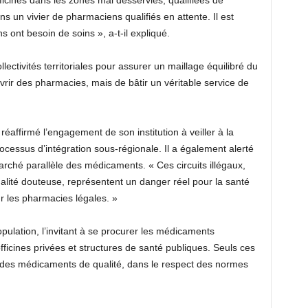
ficines dans les zones mal desservies, qualifiées de
 un vivier de pharmaciens qualifiés en attente. Il est
s ont besoin de soins », a-t-il expliqué.
lectivités territoriales pour assurer un maillage équilibré du
ouvrir des pharmacies, mais de bâtir un véritable service de
éaffirmé l’engagement de son institution à veiller à la
rocessus d’intégration sous-régionale. Il a également alerté
arché parallèle des médicaments. « Ces circuits illégaux,
qualité douteuse, représentent un danger réel pour la santé
r les pharmacies légales. »
opulation, l’invitant à se procurer les médicaments
 officines privées et structures de santé publiques. Seuls ces
r des médicaments de qualité, dans le respect des normes