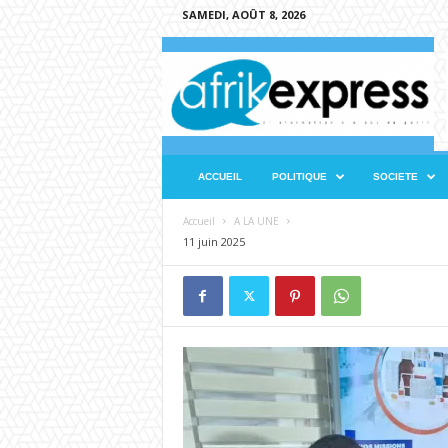
SAMEDI, AOÛT 8, 2026
A
f
r
i
k
e
x
ACCUEIL
POLITIQUE
SOCIETE
p
r
Accueil
A LA UNE
e
11 juin 2025
s
s