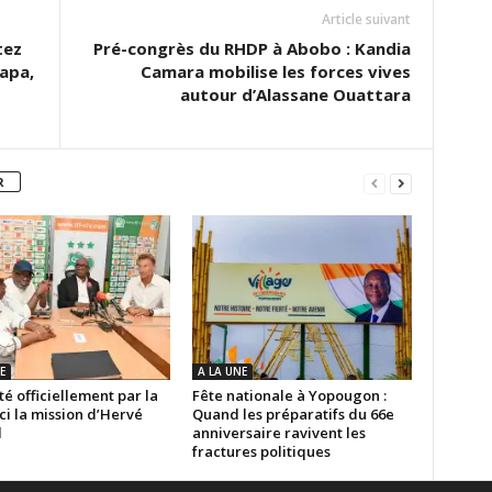
Article suivant
tez
Pré-congrès du RHDP à Abobo : Kandia
Papa,
Camara mobilise les forces vives
autour d’Alassane Ouattara
R
E
A LA UNE
é officiellement par la
Fête nationale à Yopougon :
ici la mission d’Hervé
Quand les préparatifs du 66e
d
anniversaire ravivent les
fractures politiques