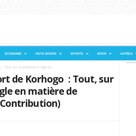
ECONOMIE
FAITS DIVERS
SPORTS
INTER
AUTRES
 : Tout, sur la procédure et règle en...
ort de Korhogo : Tout, sur
ègle en matière de
(Contribution)