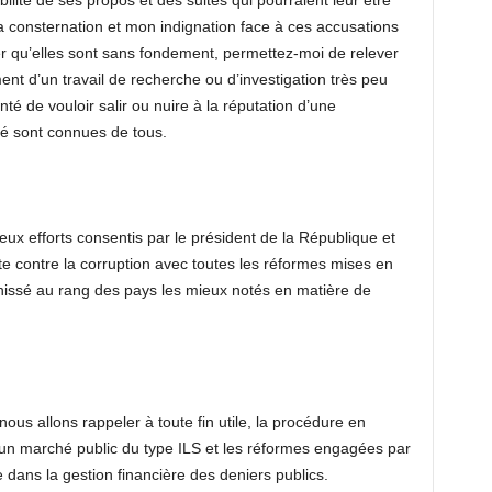
bilité de ses propos et des suites qui pourraient leur être
onsternation et mon indignation face à ces accusations
r qu’elles sont sans fondement, permettez-moi de relever
iment d’un travail de recherche ou d’investigation très peu
é de vouloir salir ou nuire à la réputation d’une
ité sont connues de tous.
ux efforts consentis par le président de la République et
e contre la corruption avec toutes les réformes mises en
 hissé au rang des pays les mieux notés en matière de
ous allons rappeler à toute fin utile, la procédure en
’un marché public du type ILS et les réformes engagées par
ce dans la gestion financière des deniers publics.