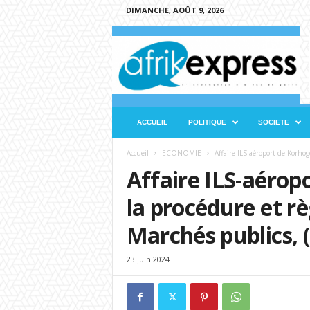
DIMANCHE, AOÛT 9, 2026
A
f
r
i
k
e
x
ACCUEIL
POLITIQUE
SOCIETE
p
r
Accueil
ECONOMIE
Affaire ILS-aéroport de Korhogo
e
Affaire ILS-aérop
s
s
la procédure et r
Marchés publics, 
23 juin 2024