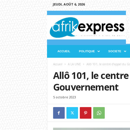
JEUDI, AOÛT 6, 2026
A
f
r
i
k
e
x
ACCUEIL
POLITIQUE
SOCIETE
p
r
Accueil
A LA UNE
Allô 101, le centre d’appel du
e
Allô 101, le centr
s
s
Gouvernement
5 octobre 2023