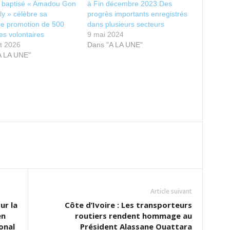
e baptisé « Amadou Gon
à Fin décembre 2023:Des
ly » célèbre sa
progrès importants enregistrés
re promotion de 500
dans plusieurs secteurs
res volontaires
9 mai 2024
et 2026
Dans "A LA UNE"
A LA UNE"
Article suivant
ur la
Côte d’Ivoire : Les transporteurs
en
routiers rendent hommage au
onal
Président Alassane Ouattara