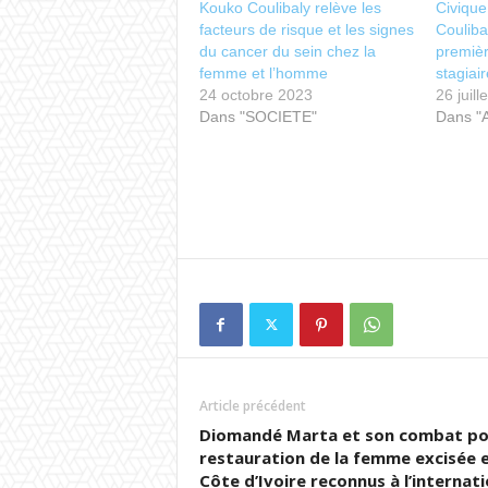
Kouko Coulibaly relève les
Civiqu
facteurs de risque et les signes
Couliba
du cancer du sein chez la
premiè
femme et l’homme
stagiai
24 octobre 2023
26 juill
Dans "SOCIETE"
Dans "
Article précédent
Diomandé Marta et son combat po
restauration de la femme excisée 
Côte d’Ivoire reconnus à l’internati