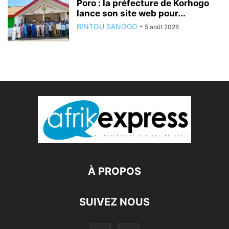
Poro : la préfecture de Korhogo
lance son site web pour...
BINTOU SANOGO
-
5 août 2026
À PROPOS
SUIVEZ NOUS