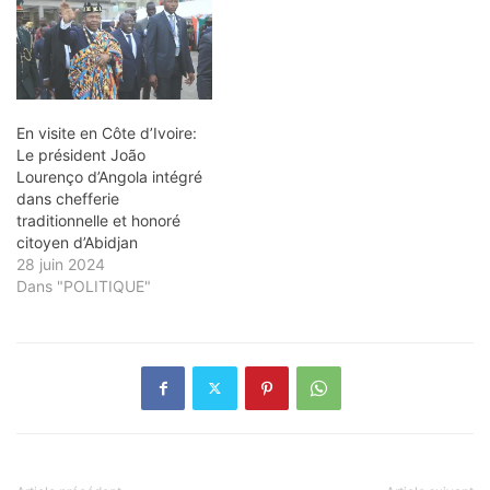
Marcory (Zone 4), à
Abidjan, sous le parrainage
de M. Adama…
En visite en Côte d’Ivoire:
Le président João
Lourenço d’Angola intégré
dans chefferie
traditionnelle et honoré
citoyen d’Abidjan
28 juin 2024
Dans "POLITIQUE"