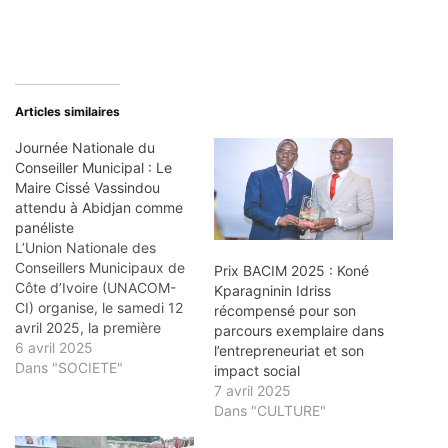
Articles similaires
Journée Nationale du
Conseiller Municipal : Le
Maire Cissé Vassindou
attendu à Abidjan comme
panéliste
L’Union Nationale des
Conseillers Municipaux de
Prix BACIM 2025 : Koné
Côte d’Ivoire (UNACOM-
Kparagninin Idriss
CI) organise, le samedi 12
récompensé pour son
avril 2025, la première
parcours exemplaire dans
édition de la Journée
6 avril 2025
l’entrepreneuriat et son
Nationale du Conseiller
Dans "SOCIETE"
impact social
Municipal de Côte d’Ivoire
7 avril 2025
(J.N.C.M.CI). L’événement
Dans "CULTURE"
aura lieu à l’Espace Cristal,
dans la commune de