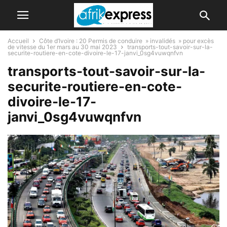
Accueil
Côte d’Ivoire : 20 Permis de conduire » invalidés » pour excès
de vitesse du 1er mars au 30 mai 2023
transports-tout-savoir-sur-la-
securite-routiere-en-cote-divoire-le-17-janvi_0sg4vuwqnfvn
transports-tout-savoir-sur-la-
securite-routiere-en-cote-
divoire-le-17-
janvi_0sg4vuwqnfvn