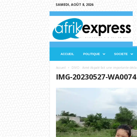
SAMEDI, AOÛT 8, 2026
A
f
r
i
k
e
x
ACCUEIL
POLITIQUE
SOCIETE
p
r
Accueil
DIVO : Aimé Akpalé fait une importante décla
e
IMG-20230527-WA0074
s
s