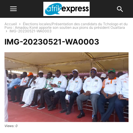
Accueil
Élections locales/Présentation des candidats du Tchologo et du
Poro : Amadou Koné apporte son soutien aux pions du président Ouattara
IMG-20230521-WA0003
IMG-20230521-WA0003
Views: 0