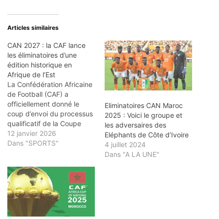
Articles similaires
CAN 2027 : la CAF lance
les éliminatoires d’une
édition historique en
Afrique de l’Est
La Confédération Africaine
de Football (CAF) a
officiellement donné le
Eliminatoires CAN Maroc
coup d’envoi du processus
2025 : Voici le groupe et
qualificatif de la Coupe
les adversaires des
d’Afrique des Nations
12 janvier 2026
Eléphants de Côte d’Ivoire
(CAN) 2027. Cette annonce
Dans "SPORTS"
4 juillet 2024
ouvre une nouvelle page
Dans "A LA UNE"
du football continental,
avec en perspective une
édition inédite qui se
déroulera pour la première
fois en Afrique de l’Est,
sous…