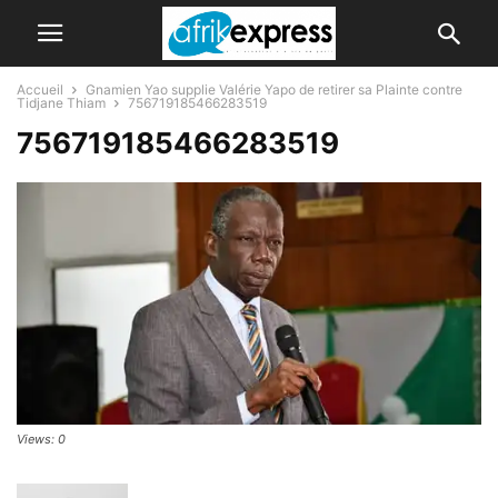
Accueil
Gnamien Yao supplie Valérie Yapo de retirer sa Plainte contre
Tidjane Thiam
756719185466283519
756719185466283519
Views: 0