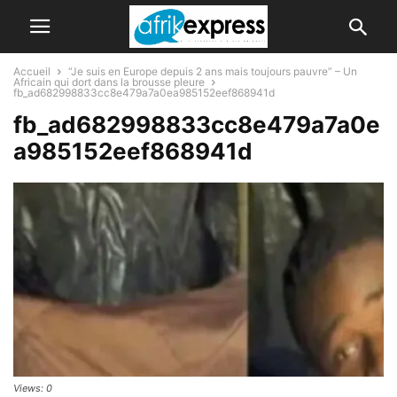
Accueil
“Je suis en Europe depuis 2 ans mais toujours pauvre” – Un
Africain qui dort dans la brousse pleure
fb_ad682998833cc8e479a7a0ea985152eef868941d
fb_ad682998833cc8e479a7a0e
a985152eef868941d
Views: 0