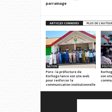
parrainage
ARTICLES CONNEXES
PLUS DE L'AUTEU
NATION
POLITI
Poro : la préfecture de
Korhogo
Korhogo lance son site web
son sit
pour renforcer la
commun
communication institutionnelle