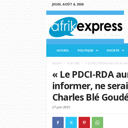
JEUDI, AOÛT 6, 2026
A
f
r
i
k
e
x
ACCUEIL
POLITIQUE
SOCIETE
p
r
Accueil
A LA UNE
« Le PDCI-RDA aurait dû au moin
e
« Le PDCI-RDA au
s
s
informer, ne serai
Charles Blé Goudé
27 juin 2025