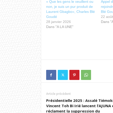
« Que les gens le veuillent ou
Appel d
non, je suis un pur produit de
rejoind
Laurent Gbagbo», Charles Blé
Blé Gou
Goudé
22 aoû
28 janvier 2026
Dans "
Dans "A LA UNE"
Article précédent
Présidentielle 2025 : Assalé Tiémok
Vincent Toh Bi Irié lancent l’AJUNA 
réclament la suppression du