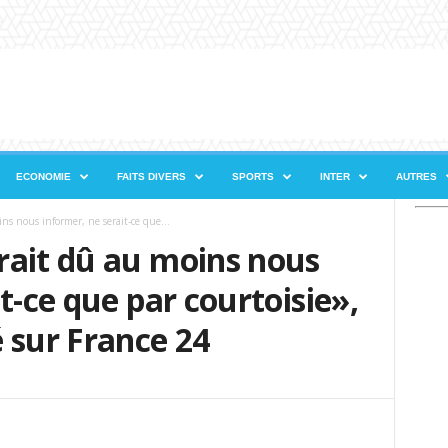
ECONOMIE
FAITS DIVERS
SPORTS
INTER
AUTRES
s nous informer, ne serait-ce que...
rait dû au moins nous
t-ce que par courtoisie»,
 sur France 24