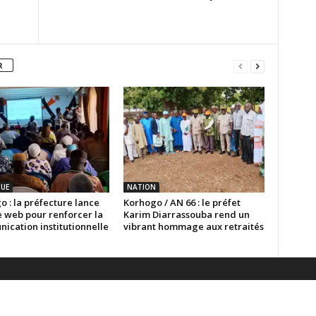
R
QUE
NATION
 : la préfecture lance
Korhogo / AN 66 : le préfet
e web pour renforcer la
Karim Diarrassouba rend un
ication institutionnelle
vibrant hommage aux retraités